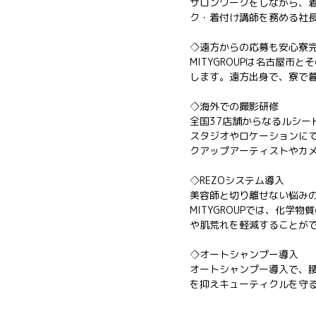
サロンワークをしながら、
ク・着付け講師を務める社
◇遠方からの応募も安心寮
MITYGROUPは名古屋
します。遠方出身で、寮で
◇海外での撮影研修
全国37店舗からなるルシー
スタジオやロケーションに
クアップアーティストやカ
◇REZOシステム導入
美容師と切り離せない悩み
MITYGROUPでは、化
や肌荒れを軽減することが
◇オートシャンプー導入
オートシャンプー導入で、
を抑えキューティクルを守