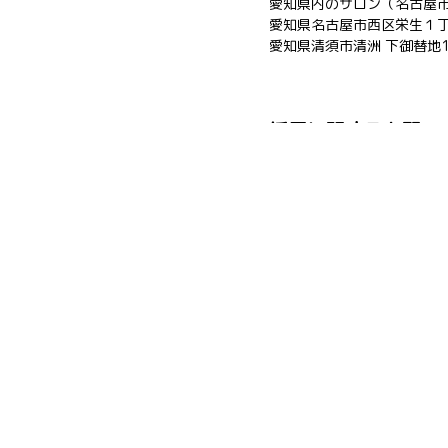
愛知県内のサロン（名古屋
愛知県名古屋市西区栄生１丁目
愛知県清須市清洲 下御替地1
採用に関するお願い
有限会社ミティー企画
〒451-0045
愛知県名古屋市西区名駅 ２丁目２５−２２
052-565-0898