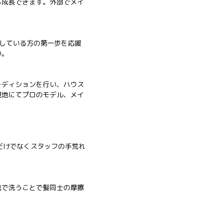
ら成長できます。外部でメイ
指している方の第一歩を応援
い。
ーディションを行い、ハウス
現地にてプロのモデル、メイ
。
様だけでなくスタッフの手荒れ
。
流で洗うことで髪同士の摩擦