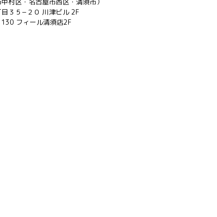
市中村区・名古屋市西区・清須市）
３５−２０ 川津ビル 2F
130 フィール清須店2F
Recruit
About us -私たちについて-
MY
ブライダル・成人式
会社概要
Shop li
Recruit
About us -私たちについて-