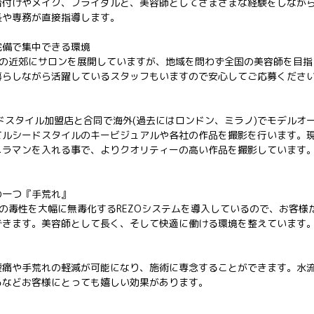
着付けやメイク、ブライダルと、美容師としてさまざまな経験をしなが
長や専務が直接指導します。
完備で集中できる環境
市とその近郊にサロンを展開していますが、地域を問わず全国の美容師を目
暮らしながら活躍しているスタッフもいますので安心してご応募くださ
ドスタイル加盟店と合同で海外(過去にはロンドン、ミラノ)でモデルオ
てルシードスタイルのキービジュアルや各社の作品を撮影を行います。
メラマンを入れる事で、よりクオリティーの高い作品を撮影しています
の一つ『手荒れ』
学物質の毒性を大幅に無毒化するREZOシステムを導入しているので、お客
できます。美容師として長く、そして快適に働ける環境を整えています
腰痛や手荒れの軽減が可能になり、施術に専念することができます。水
るなどお客様にとっても嬉しい効果があります。